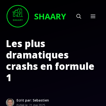
Aller
au
SHAARY
MEN
contenu
Les plus
dramatiques
crashs en formule
1
Ecrit par: Sebastien
Publié le:
21 mai 2025