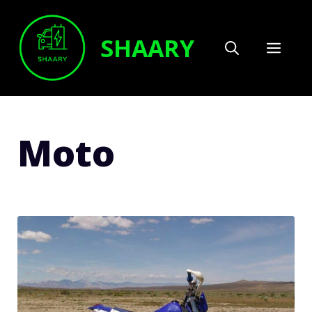
Aller
au
SHAARY
MEN
contenu
Moto