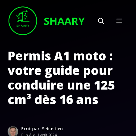
Aller
au
SHAARY
MEN
contenu
Permis A1 moto :
votre guide pour
conduire une 125
cm³ dès 16 ans
Ecrit par: Sebastien
Publié le:
1 août 2024