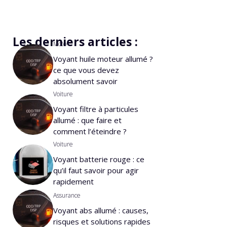
Les derniers articles :
Moto
Voyant huile moteur allumé ?
ce que vous devez
absolument savoir
Voiture
Voyant filtre à particules
allumé : que faire et
comment l’éteindre ?
Voiture
Voyant batterie rouge : ce
qu’il faut savoir pour agir
rapidement
Assurance
Voyant abs allumé : causes,
risques et solutions rapides