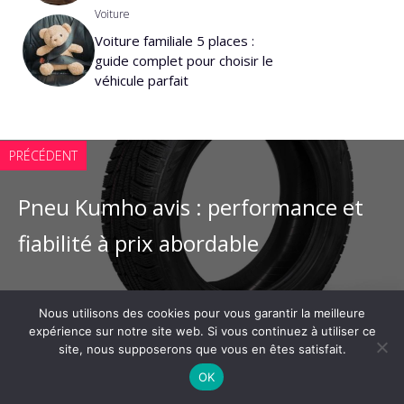
Voiture
Voiture familiale 5 places :
guide complet pour choisir le
véhicule parfait
PRÉCÉDENT
Pneu Kumho avis : performance et
fiabilité à prix abordable
Nous utilisons des cookies pour vous garantir la meilleure
SUIVANT
expérience sur notre site web. Si vous continuez à utiliser ce
site, nous supposerons que vous en êtes satisfait.
Défaut moteur : Que faire face au
OK