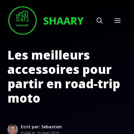
Aller
au
SHAARY
MEN
contenu
Les meilleurs
accessoires pour
partir en road-trip
moto
Ecrit par: Sebastien
Publié le:
20 mars 2026