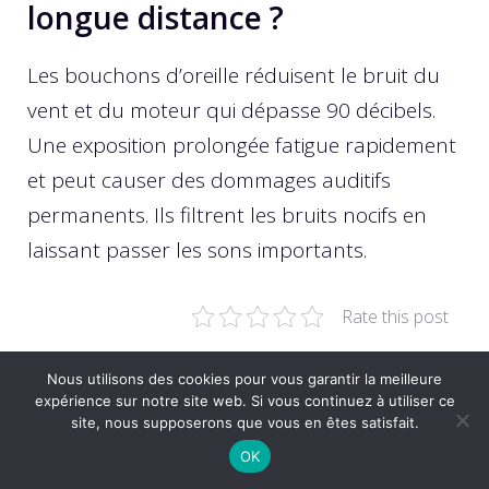
longue distance ?
Les bouchons d’oreille réduisent le bruit du
vent et du moteur qui dépasse 90 décibels.
Une exposition prolongée fatigue rapidement
et peut causer des dommages auditifs
permanents. Ils filtrent les bruits nocifs en
laissant passer les sons importants.
Rate this post
Pour aller plus loin :
Nous utilisons des cookies pour vous garantir la meilleure
expérience sur notre site web. Si vous continuez à utiliser ce
site, nous supposerons que vous en êtes satisfait.
Permis Moto Accéléré : Obtenez
OK
Votre Permis en 5 Jours avec une