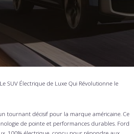
 Le SUV Électrique de Luxe Qui Révolutionne le
 tournant décisif pour la marque américaine. Ce
nologie de pointe et performances durables. Ford
eux, 100% électrique, conçu pour répondre aux