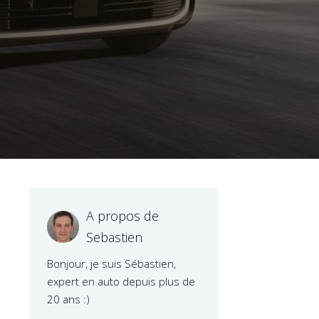
A propos de
Sebastien
Bonjour, je suis Sébastien,
expert en auto depuis plus de
20 ans :)