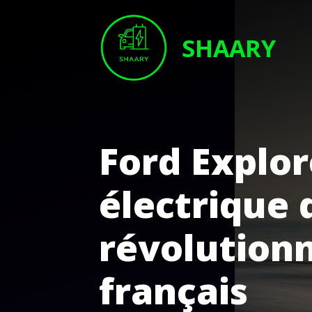
Aller
au
SHAARY
contenu
Ford Explor
électrique 
révolution
français