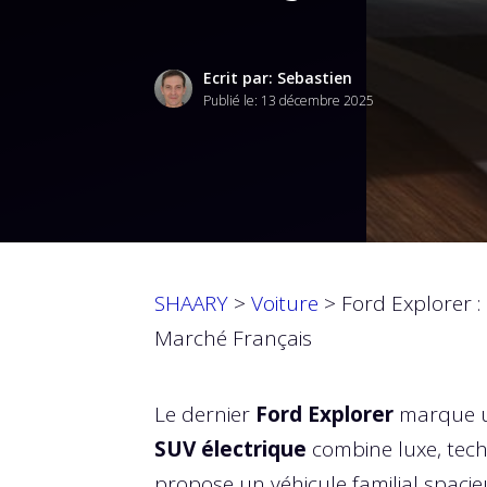
Ecrit par: Sebastien
Publié le:
13 décembre 2025
SHAARY
>
Voiture
>
Ford Explorer :
Marché Français
Le dernier
Ford Explorer
marque un
SUV électrique
combine luxe, tech
propose un véhicule familial spaci